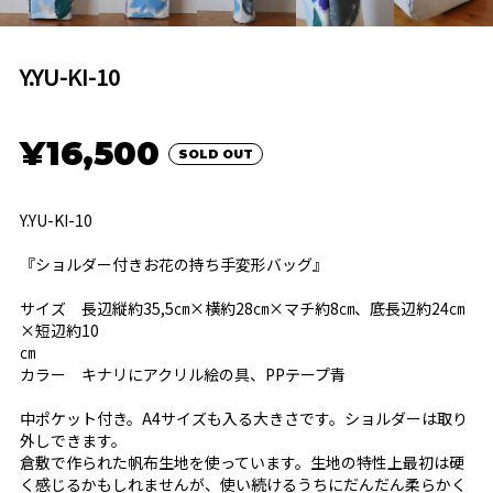
Y.YU-KI-10
¥16,500
SOLD OUT
Y.YU-KI-10
『ショルダー付きお花の持ち手変形バッグ』
サイズ 長辺縦約35,5㎝×横約28㎝×マチ約8㎝、底長辺約24㎝
×短辺約10
㎝
カラー キナリにアクリル絵の具、PPテープ青
中ポケット付き。A4サイズも入る大きさです。ショルダーは取り
外しできます。
倉敷で作られた帆布生地を使っています。生地の特性上最初は硬
く感じるかもしれませんが、使い続けるうちにだんだん柔らかく