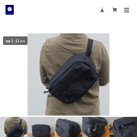
1
11
画像
/
枚中