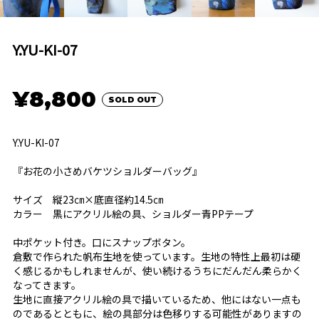
Y.YU-KI-07
¥8,800
SOLD OUT
Y.YU-KI-07
『お花の小さめバケツショルダーバッグ』
サイズ 縦23㎝×底直径約14.5㎝
カラー 黒にアクリル絵の具、ショルダー青PPテープ
中ポケット付き。口にスナップボタン。
倉敷で作られた帆布生地を使っています。生地の特性上最初は硬
く感じるかもしれませんが、使い続けるうちにだんだん柔らかく
なってきます。
生地に直接アクリル絵の具で描いているため、他にはない一点も
のであるとともに、絵の具部分は色移りする可能性がありますの