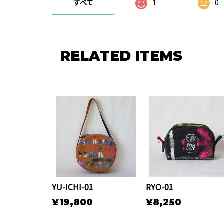
すべて
1
0
RELATED ITEMS
YU-ICHI-01
RYO-01
¥19,800
¥8,250