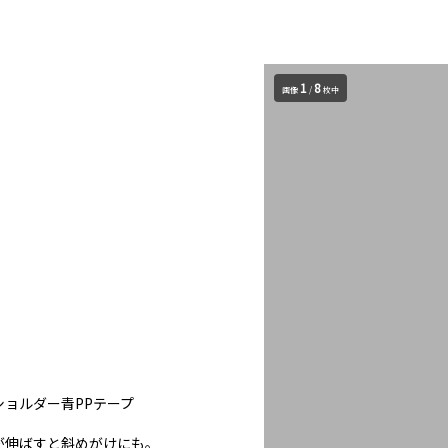
1
8
画像
/
枚中
ョルダー青PPテープ
が伸ばすと斜めがけにも。