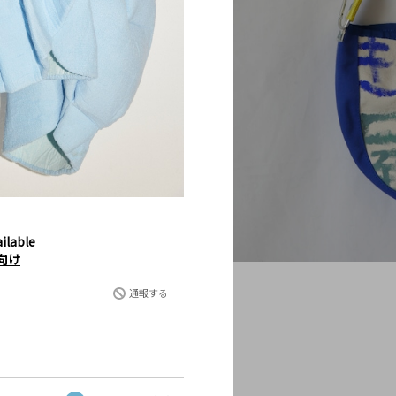
ilable
向け
通報する