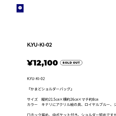
K.YU-KI-02
¥12,100
SOLD OUT
K.YU-KI-02
『かまどショルダーバッグ』
サイズ 縦約21.5㎝×横約26㎝×マチ約8㎝
カラー キナリにアクリル絵の具、ロイヤルブルー、シ
口ホック留め、中ポケット付き。ショルダー短めです