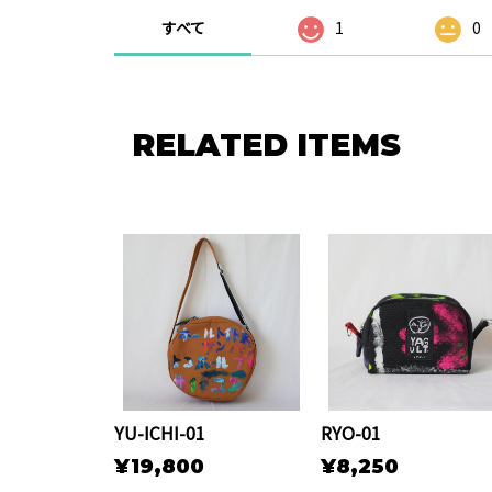
すべて
1
0
RELATED ITEMS
YU-ICHI-01
RYO-01
¥19,800
¥8,250