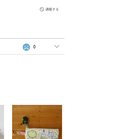
通報する
0